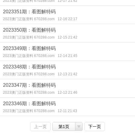
2023澳门正版资料 670288.com
12-17 21:42
2023351期：看图解特码
2023澳门正版资料 670288.com
12-16 22:17
2023350期：看图解特码
2023澳门正版资料 670288.com
12-15 21:42
2023349期：看图解特码
2023澳门正版资料 670288.com
12-14 21:45
2023348期：看图解特码
2023澳门正版资料 670288.com
12-13 21:42
2023347期：看图解特码
2023澳门正版资料 670288.com
12-12 21:46
2023346期：看图解特码
2023澳门正版资料 670288.com
12-11 21:43
上一页
第1页
下一页