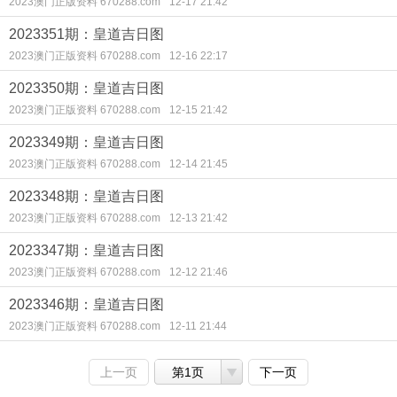
2023澳门正版资料 670288.com
12-17 21:42
2023351期：皇道吉日图
2023澳门正版资料 670288.com
12-16 22:17
2023350期：皇道吉日图
2023澳门正版资料 670288.com
12-15 21:42
2023349期：皇道吉日图
2023澳门正版资料 670288.com
12-14 21:45
2023348期：皇道吉日图
2023澳门正版资料 670288.com
12-13 21:42
2023347期：皇道吉日图
2023澳门正版资料 670288.com
12-12 21:46
2023346期：皇道吉日图
2023澳门正版资料 670288.com
12-11 21:44
上一页
第1页
下一页