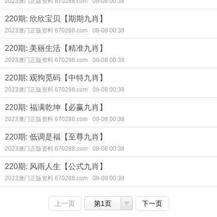
2023澳门正版资料 670288.com
08-08 00:38
220期: 欣欣宝贝【期期九肖】
2023澳门正版资料 670288.com
08-08 00:38
220期: 美丽生活【精准九肖】
2023澳门正版资料 670288.com
08-08 00:38
220期: 观狗觅码【中特九肖】
2023澳门正版资料 670288.com
08-08 00:38
220期: 福满乾坤【必赢九肖】
2023澳门正版资料 670288.com
08-08 00:38
220期: 低调是福【至尊九肖】
2023澳门正版资料 670288.com
08-08 00:38
220期: 风雨人生【公式九肖】
2023澳门正版资料 670288.com
08-08 00:38
上一页
第1页
下一页