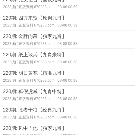
2023澳门正版资料 670288.com
08-08 00:39
220期: 四方来贺【原创九肖】
2023澳门正版资料 670288.com
08-08 00:39
220期: 金牌内幕【独家九肖】
2023澳门正版资料 670288.com
08-08 00:38
220期: 纸上谈兵【九肖来特】
2023澳门正版资料 670288.com
08-08 00:38
220期: 明日黄花【精准九肖】
2023澳门正版资料 670288.com
08-08 00:38
220期: 狐假虎威【九肖中特】
2023澳门正版资料 670288.com
08-08 00:38
220期: 胜者十狼【经典九肖】
2023澳门正版资料 670288.com
08-08 00:38
220期: 风中吉他【独家九肖】