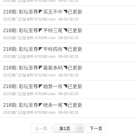
2023澳门正版资料 670288.com
08-07 00:33
218期: 彩坛至尊◤买五不中◥已更新
2023澳门正版资料 670288.com
08-06 00:33
218期: 彩坛至尊◤平特三尾◥已更新
2023澳门正版资料 670288.com
08-06 00:33
218期: 彩坛至尊◤平特四肖◥已更新
2023澳门正版资料 670288.com
08-06 00:33
218期: 彩坛至尊◤最新杀码◥已更新
2023澳门正版资料 670288.com
08-06 00:33
218期: 彩坛至尊◤稳禁一肖◥已更新
2023澳门正版资料 670288.com
08-06 00:33
218期: 彩坛至尊◤绝杀一尾◥已更新
2023澳门正版资料 670288.com
08-06 00:33
上一页
第1页
下一页