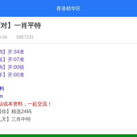
香港精华区
面对】一肖平特
:04
5957231
鸡】开:34准
鼠】开:07准
狗】开:00错
羊】开:00准
资料
m
站或本资料，一起交流！
遇你】精选24码
九天】三肖中特