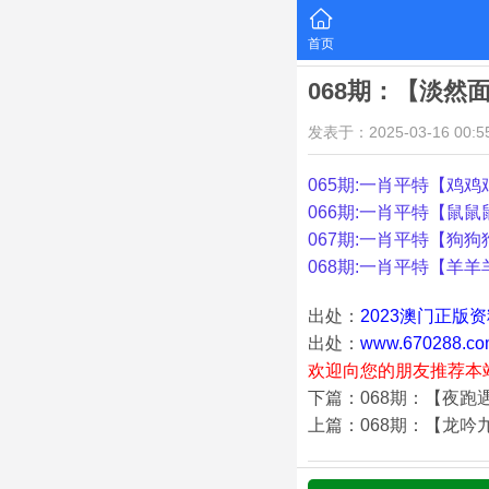
首页
068期：【淡然
发表于：2025-03-16 00:55
065期:一肖平特【鸡鸡
066期:一肖平特【鼠鼠
067期:一肖平特【狗狗
068期:一肖平特【羊羊
出处：
2023澳门正版
出处：
www.670288.co
欢迎向您的朋友推荐本
下篇：068期：【夜跑
上篇：068期：【龙吟